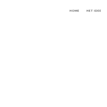
HOME
HET IDEE
HIERO NAAR
O EN MOTOR OVER LAND VAN AMSTERDAM