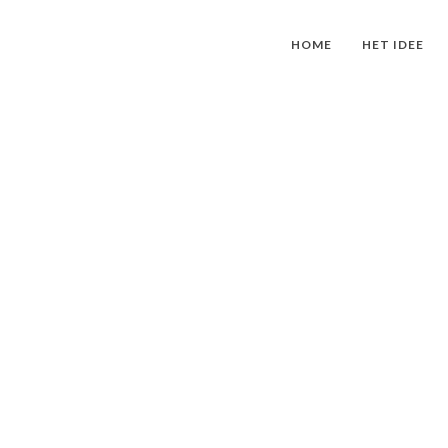
HOME
HET IDEE
HIERO NAAR
O EN MOTOR OVER LAND VAN AMSTERDAM